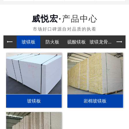
产品中心
玻镁板
防火板
硫酸镁板
玻镁龙骨...
玻镁板
岩棉玻镁板