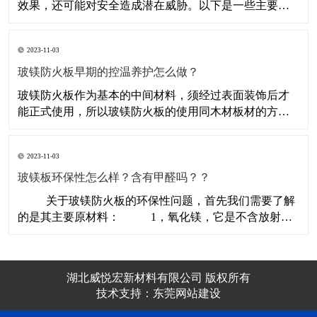
效果，还可能对安全造成潜在威胁。以下是一些主要问
题： 防火性能不达标： 劣质防火板往往由于生产工艺不
严谨、原材料质量差等原因，导致其防火性能无法达到
2023-11-03
标准要求。一旦发生火灾，这些板材可能无法有效阻止
火势蔓延，从而增加火灾风险。 易受潮、易发霉：
玻镁防火板早期的控温养护怎么做？
玻镁防火板作为基本的中间材料，须经过表面装饰后才
能正式使用，所以玻镁防火板的使用同木材板材的方法
相同，可以通过锯、刨、钉等加工工艺,制成各种装饰作
品的结构，再通过面饰乳胶漆、壁纸、陶瓷墙砖做终
2023-11-03
饰，完成装饰工程。 那么玻镁防火板早期的控温养护要
怎么做呢? 玻镁防火板早期的控温养护：
玻镁板环保性怎么样？含有甲醛吗？？
关于玻镁防火板的环保性问题，首先我们需要了解
的是其主要原材料： 1，氧化镁，它是不含放射性
核素的材料，同时也是耐火材料。 2，六水氯化
镁，它是制盐的副产物并且可以作食品添加剂，豆腐的
凝固剂,它均不是具毒害及污染的磷酸盐及碱和碱土金属
湖北威悦宏新材料有限公司 版权所有
盐，组成中不含农业生产体系VO
技术支持：
东莞网站建设